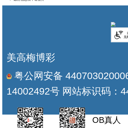
美高梅博彩
粤公网安备 44070302000
14002492号
网站标识码：440
OB真人