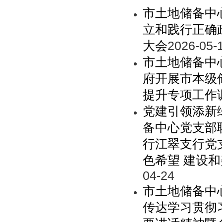
市土地储备中
立和践行正确
大会
2026-05-
市土地储备中
府开展市本级
提升专项工作
党建引领添新
备中心党支部
行江翠支行党
色希望 建设和美
04-24
市土地储备中
传达学习贯彻