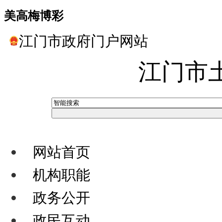
美高梅博彩
江门市政府门户网站
江门市
网站首页
机构职能
政务公开
政民互动