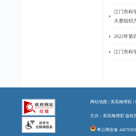
江门市科
大赛组织
2022
江门市科
网站地图
|
美高梅博彩
|
主办：美高梅博彩 版权
粤公网安备 440703020