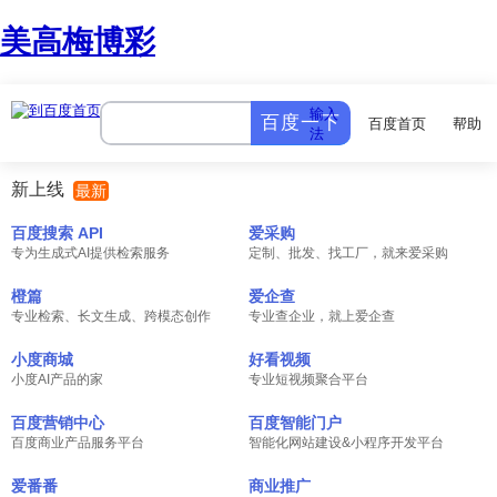
美高梅博彩
输入
百度首页
帮助
法
新上线
最新
百度搜索 API
爱采购
专为生成式AI提供检索服务
定制、批发、找工厂，就来爱采购
橙篇
爱企查
专业检索、长文生成、跨模态创作
专业查企业，就上爱企查
小度商城
好看视频
小度AI产品的家
专业短视频聚合平台
百度营销中心
百度智能门户
百度商业产品服务平台
智能化网站建设&小程序开发平台
爱番番
商业推广