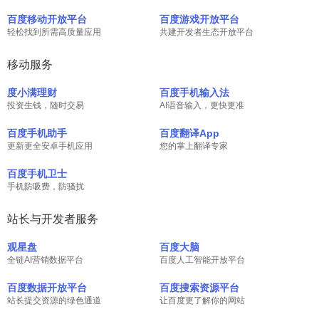
百度移动开放平台
百度游戏开放平台
轻松找到所需高质量应用
共建开发者生态开放平台
移动服务
度小满理财
百度手机输入法
投资生钱，随时交易
AI语音输入，更快更准
百度手机助手
百度翻译App
更新更全安卓手机应用
您的掌上翻译专家
百度手机卫士
手机防吸费，防骚扰
站长与开发者服务
观星盘
百度大脑
全链AI营销数据平台
百度人工智能开放平台
百度数据开放平台
百度搜索资源平台
站长提交资源的绿色通道
让百度更了解你的网站