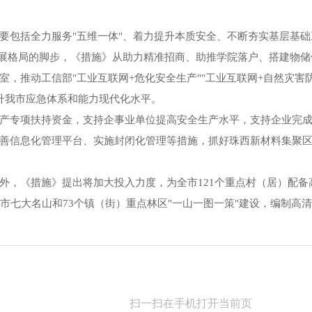
要包括全力服务"五维一体"、着力提升本质安全、不断夯实基层基础
发展格局的脚步，《措施》从助力精准招商、助推学院落户、搭建物
，推动工信部"工业互联网+危化安全生产""工业互联网+自然灾害防
升我市应急体系和能力现代化水平。
产专项扶持资金，支持企事业单位提高安全生产水平，支持企业完
善信息化管理平台、实施封闭化管理等措施，抓好珠西新材料集聚
外，《措施》提出将加大投入力度，为全市121个重点村（居）配备
市七大名山和73个镇（街）重点林区"一山一图一策"建设，编制高
扫一扫在手机打开当前页