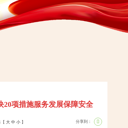
块20项措施服务发展保障安全
分享到：
体【
大
中
小
】