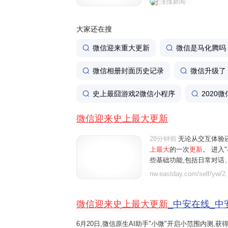
海报新闻
体验还是功能丰富程度来看，
大家还在搜
微信迎来重大更新
微信是马化腾吗
微信相册封面历史记录
微信升级了
史上最囧游戏2微信小程序
2020
微信迎来史上最大更新
28分钟前
无论从交互体验
上最大
的一次
更新
。 进入
些基础功能,包括日常对话
行朋友圈管理等。例如"给妈
nw.eastday.com/self/yw/2.
朋友圈中值得关注的重点内容"
微信迎来史上最大更新
_中安在线_中
6月20日,微信原生AI助手"小微"开启小范围内测,