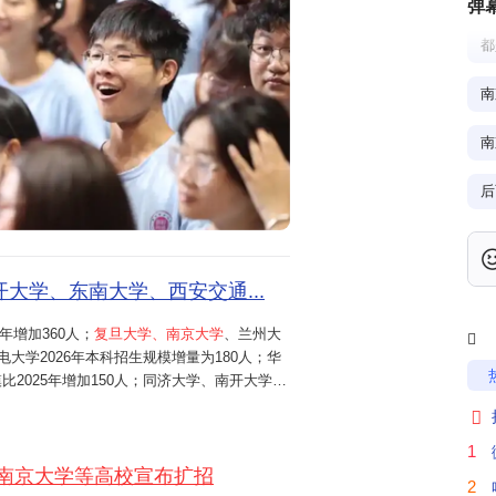
弹
都
南
南
后
武
大学、东南大学、西安交通...
年增加360人；
复旦大学、南京大学
、兰州大
产

电大学2026年本科招生规模增量为180人；华
2025年增加150人；同济大学、南开大学、
千
中国矿业大学（北京）等高校，2026年均新

智能类成为新增专业风口。北京航空航
1
南京大学等高校宣布扩招
愿
2