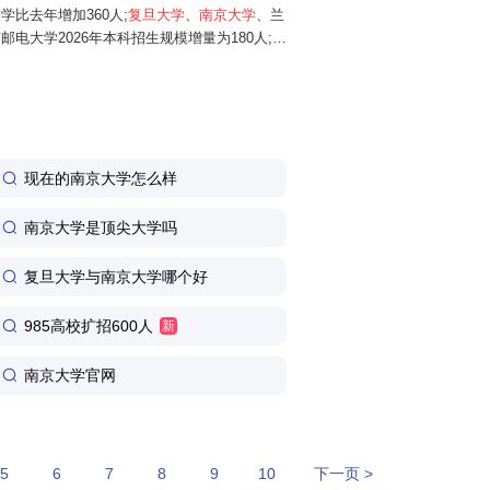
学比去年增加360人;
复旦大学
、
南京大学
、兰
邮电大学2026年本科招生规模增量为180人;华
025年增加150人;同济大学、南开大学...
现在的南京大学怎么样
南京大学是顶尖大学吗
复旦大学与南京大学哪个好
985高校扩招600人
新
南京大学官网
5
6
7
8
9
10
下一页 >