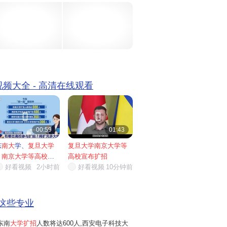
25年增加150人;同济大学、南开大学...
 视频大全 - 高清在线观看


00:59
01:43
东
南大
学、
复旦大学
复旦大学南京大学等
、
南京大学等高校宣
高校宣布扩招
布扩招
好看视频
...
2小时前
好看视频
10分钟前
这些专业
东南
大学扩招
人数将达600人,西安电子科技大