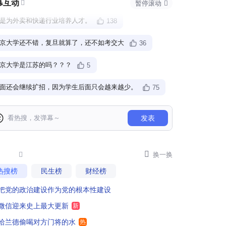
幕互动

暂停滚动

是为外卖和快递行业培养人才。
138
京大学还不错，复旦就算了，还不如考交大
36
京大学是江苏的吗？？？
5
面还会继续扩招，因为学生后面只会越来越少。
75
汉大学法学文学院别扩招就行
101
发表
扩招300人，一个标准寝室住6个，那就是50个寝室，得盖一栋宿舍楼啊
36
业扩张啊，又有一部分"沉睡"资金被召唤出来。

48

换一换
热搜榜
民生榜
财经榜
万别去武汉大学
29
把党的政治建设作为党的根本性建设
是真的不够用了还是经济效益驱使？大学还是应该以质量和尖端来立世，而不是靠规模和数量，这容易走进怪圈
55
微信迎来史上最大更新
新
每个孩子被合适学校录取
55
哈兰德偷喝对方门将的水
热