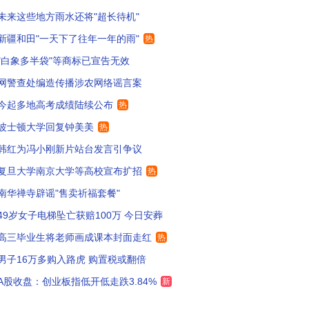
未来这些地方雨水还将"超长待机"
想到了我们那时候扩招。新一次的轮回
36
新疆和田"一天下了往年一年的雨"
热
工强校啊 说明ai专业人才稀缺
32
"白象多半袋"等商标已宣告无效
网警查处编造传播涉农网络谣言案
力赚钱，从高校开始！
32
今起多地高考成绩陆续公布
热
大法学别扩招就可以了
4
波士顿大学回复钟美美
热
考生今晚注定无眠
7
韩红为冯小刚新片站台发言引争议
复旦大学南京大学等高校宣布扩招
热
是为外卖和快递行业培养人才。
138
南华禅寺辟谣"售卖祈福套餐"
京大学还不错，复旦就算了，还不如考交大
36
49岁女子电梯坠亡获赔100万 今日安葬
京大学是江苏的吗？？？
5
高三毕业生将老师画成课本封面走红
热
男子16万多购入路虎 购置税或翻倍
面还会继续扩招，因为学生后面只会越来越少。
75
A股收盘：创业板指低开低走跌3.84%
新
汉大学法学文学院别扩招就行
101