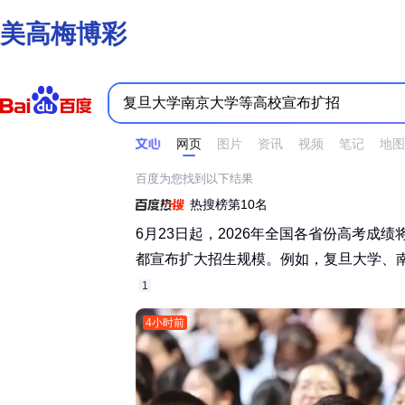
美高梅博彩
时间不限
所有网页和文件
站点内检索
网页
图片
资讯
视频
笔记
地图
百度为您找到以下结果
热搜榜第10名
6月23日起，2026年全国各省份高考成
都宣布扩大招生规模。例如，复旦大学、南京
1
4小时前