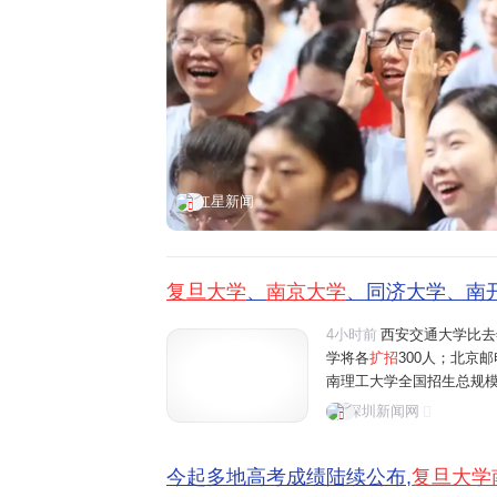
红星新闻
复旦大学
、
南京大学
、同济大学、南开
4小时前
西安交通大学比去
学将各
扩招
300人；北京邮
南理工大学全国招生总规模比
山东大学、中央财经大学、
深圳新闻网
增100个招生名额。AI
今起多地高考成绩陆续公布,
复旦大学