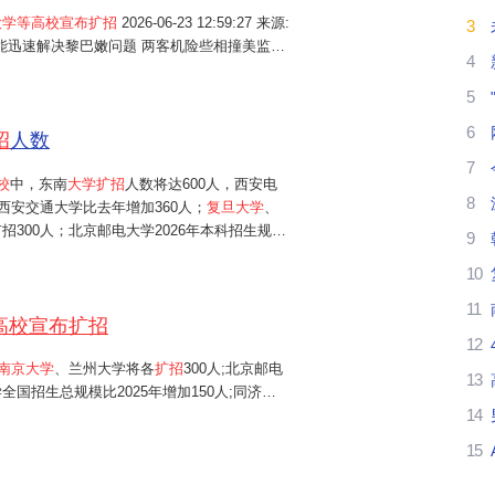
大学等高校宣布扩招
2026-06-23 12:59:27 来源:
3
我
普称能迅速解决黎巴嫩问题 两客机险些相撞美监管
4
银,大摩等五大投行集体转向? 南方强降雨"梅完
理
5
6
努
招
人数
7
武
校
中，东南
大学扩招
人数将达600人，西安电
8
西安交通大学比去年增加360人；
复旦大学
、
高
招300人；北京邮电大学2026年本科招生规模
9
学全国招生总规模比2025年增加150人；同济
10
、中央财经大学、中国矿业大学（...
都
11
高校宣布扩招
南
12
南京大学
、兰州大学将各
扩招
300人;北京邮电
南
13
全国招生总规模比2025年增加150人;同济大
14
(北京)等高校,2026年均新增100个招生名
后
15
武