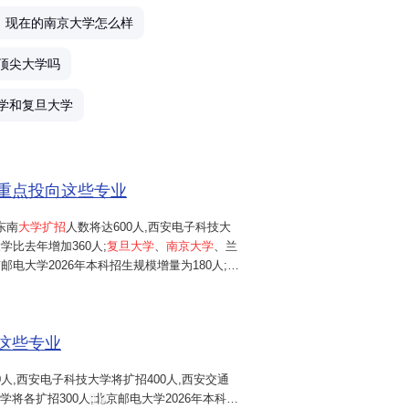
现在的南京大学怎么样
产
顶尖大学吗
千
学和复旦大学
愿
额重点投向这些专业
我
东南
大学扩招
人数将达600人,西安电子科技大
学比去年增加360人;
复旦大学
、
南京大学
、兰
理
邮电大学2026年本科招生规模增量为180人;华
2025年增加150人;同济大学、南开大学、
努
中国矿业大学(北京)
等高校
,...
这些专业
武
0人,西安电子科技大学将扩招400人,西安交通
高
学将各扩招300人;北京邮电大学2026年本科招
6