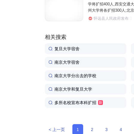
学将扩招400人,西安交通大
州大学将各扩招300人;北京
南理工大学全国招生总规模比2
怀远县人民政府发布
相关搜索
复旦大学宿舍
南京大学宿舍
南京大学分出去的学校
南京大学和复旦大学
多所名校宣布本科扩招
新
< 上一页
1
2
3
4