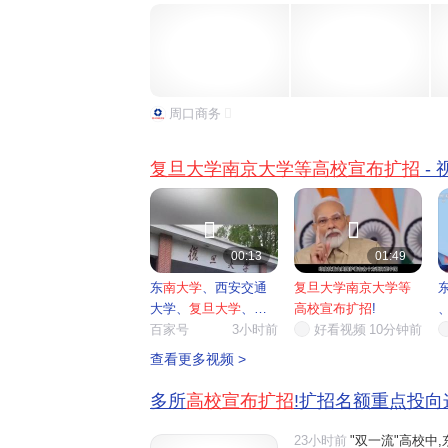
生规模增量为180人;华南理工大学全国招生总规模比20
周口商务
复旦大学南京大学等高校宣布扩招
-


00:13
01:49
东
南大学
、西安交通
复旦大学南京大学等
大学、
复旦大学
、
南
高校宣布扩招
!
京大学
百家号
...
3小时前
好看视频
10分钟前
查看更多视频 >
多所
高校宣布扩招
!扩招名额重点投向
23小时前
"双一流"高校中,