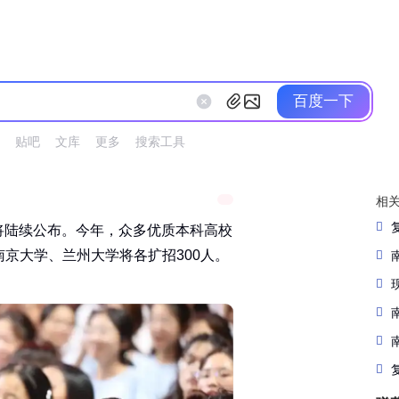
百度一下
贴吧
文库
更多
搜索工具
相
绩将陆续公布。今年，众多优质本科高校
大学、兰州大学将各扩招300人。‌‌