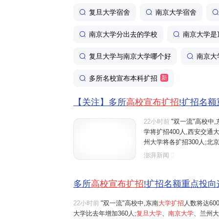
复旦大学宿舍
南京大学宿舍
南京大学分出去的学校
南京大学是
复旦大学与南京大学哪个好
南京大
多所名校宣布本科扩招
新
【关注】多所
高校宣布扩招
!扩招名
22小时前
"双一流"高校中,
学将扩招400人,西安交通大
州大学将各扩招300人;北京
南理工大学全国招生总规模比
澎湃新闻
山东大学、中央财经大学、
多所
高校宣布扩招
!扩招名额重点投向
22小时前
"双一流"高校中,东南
大学扩招
人数将达60
大学比去年增加360人;
复旦大学
、
南京大学
、兰州大