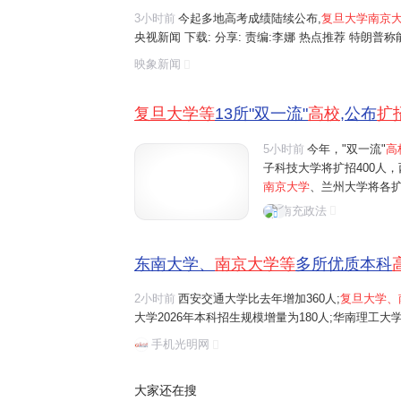
3小时前
今起多地高考成绩陆续公布,
复旦大学南京
央视新闻 下载: 分享: 责编:李娜 热点推荐 特朗
部门启动调查 金价冲击5200美元难度大增,美银,德
映象新闻
梅了"!数说南方破纪录强降雨,未来...
复旦大学等
13所"双一流"
高校
,公布
扩
5小时前
今年，"双一流"
高
子科技大学将扩招400人，
南京大学
、兰州大学将各扩
增量为180人；华南理工大
南充政法
大学、南开大学、山东大学
东南大学、
南京大学等
多所优质本科
2小时前
西安交通大学比去年增加360人;
复旦大学、
大学2026年本科招生规模增量为180人;华南理工大学
学、南开大学、山东大学、中央财经大学、中国矿业大学
手机光明网
额。
大家还在搜