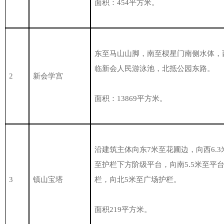
面积：454平方米。
东至马山山脚，南至棂星门南侧水体，
临新会人民游泳池，北抵公园东路。
2
新会学宫
面积：13869平方米。
沿建筑主体向东7米至花圃边，向西6.3
至护栏下方阶级平台，向南5.5米至平
3
镇山宝塔
栏，向北5米至广场护栏。
面积219平方米。