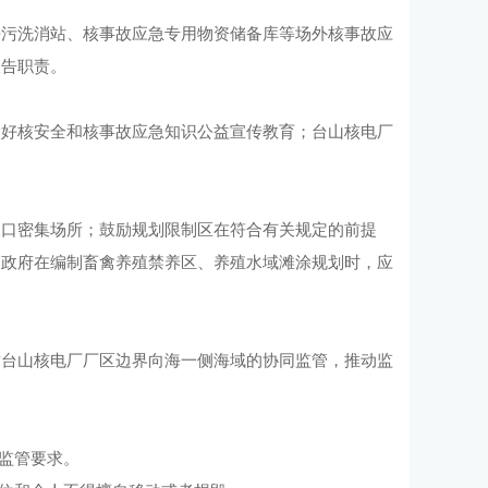
去污洗消站、核事故应急专用物资储备库等场外核事故应
报告职责。
做好核安全和核事故应急知识公益宣传教育；台山核电厂
人口密集场所；鼓励规划限制区在符合有关规定的前提
民政府在编制畜禽养殖禁养区、养殖水域滩涂规划时，应
对台山核电厂厂区边界向海一侧海域的协同监管，推动监
监管要求。