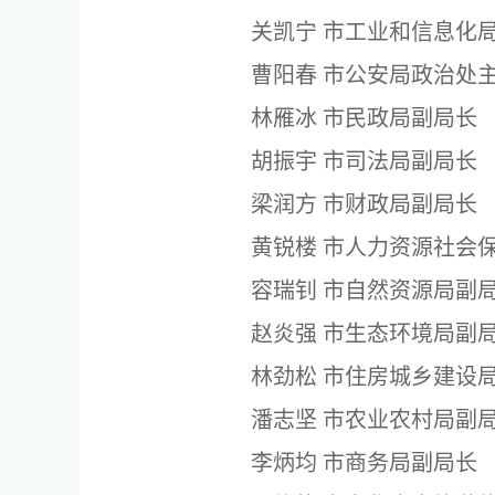
关凯宁
市工业和信息化
曹阳春
市公安局政治处
林雁冰
市民政局副局长
胡振宇
市司法局副局长
梁润方
市财政局副局长
黄锐楼
市人力资源社会
容瑞钊
市自然资源局副
赵炎强
市生态环境局副
林劲松
市住房城乡建设
潘志坚
市农业农村局副
李炳均
市商务局副局长