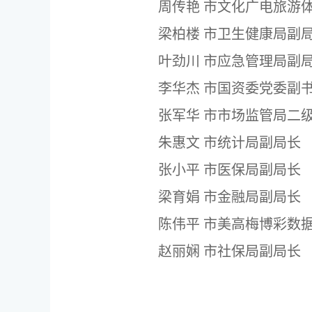
周传艳
市文化广电旅游
梁柏楼
市卫生健康局副
叶劲川
市应急管理局副
李华杰
市国资委党委副
张军华
市市场监管局二
朱惠文
市统计局副局长
张小平
市医保局副局长
梁育娟
市金融局副局长
陈伟平
市美高梅博彩数
赵丽娴
市社保局副局长