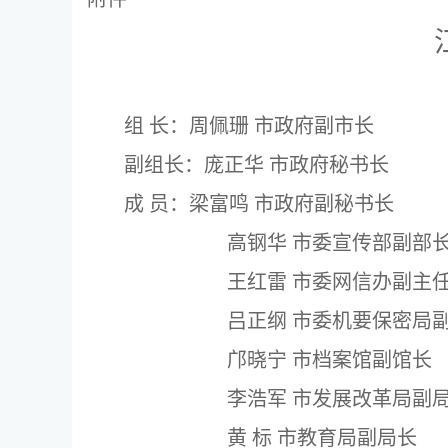
组 长：
周佩珊
市政府副市长
副组长：
庞正华
市政府秘书长
成 员：
梁富鸣
市政府副秘书长
高钢华
市委宣传部副部
王红雷
市委网信办副主
吕正纲
市委机要保密局
邝晓宁
市档案馆副馆长
李浩军
市发展改革局副
黄 标
市教育局副局长