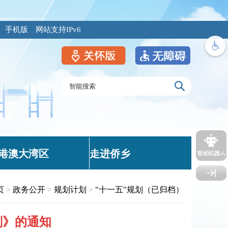
手机版
网站支持IPv6
港澳大湾区
走进侨乡
页
>
政务公开
>
规划计划
>
"十一五"规划（已归档）
划》的通知