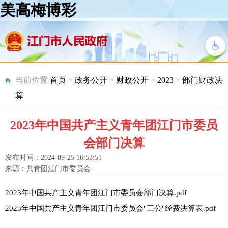
美高梅博彩
当前位置:
首页
>
政务公开
>
财政公开
>
2023
>
部门财政决
算
2023年中国共产主义青年团江门市委员
会部门决算
发布时间：2024-09-25 16:53:51
来源：共青团江门市委员会
2023年中国共产主义青年团江门市委员会部门决算.pdf
2023年中国共产主义青年团江门市委员会"三公"经费决算表.pdf