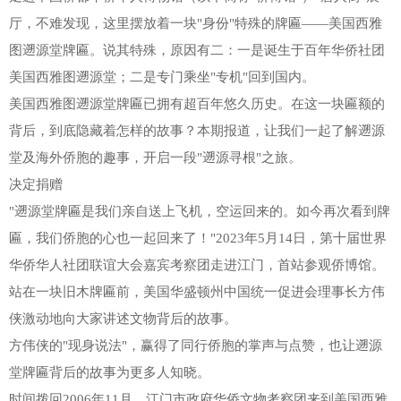
厅，不难发现，这里摆放着一块"身份"特殊的牌匾——美国西雅
图遡源堂牌匾。说其特殊，原因有二：一是诞生于百年华侨社团
美国西雅图遡源堂；二是专门乘坐"专机"回到国内。
美国西雅图遡源堂牌匾已拥有超百年悠久历史。在这一块匾额的
背后，到底隐藏着怎样的故事？本期报道，让我们一起了解遡源
堂及海外侨胞的趣事，开启一段"遡源寻根"之旅。
决定捐赠
"遡源堂牌匾是我们亲自送上飞机，空运回来的。如今再次看到牌
匾，我们侨胞的心也一起回来了！"2023年5月14日，第十届世界
华侨华人社团联谊大会嘉宾考察团走进江门，首站参观侨博馆。
站在一块旧木牌匾前，美国华盛顿州中国统一促进会理事长方伟
侠激动地向大家讲述文物背后的故事。
方伟侠的"现身说法"，赢得了同行侨胞的掌声与点赞，也让遡源
堂牌匾背后的故事为更多人知晓。
时间拨回2006年11月，江门市政府华侨文物考察团来到美国西雅