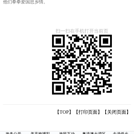
他们拳拳爱国思乡情。
扫一扫在手机打开当前页
【TOP】
【
打印页面
】【
关闭页面
】
政务公开
美高梅博彩
政民互动
粤港澳大湾区
走进侨乡