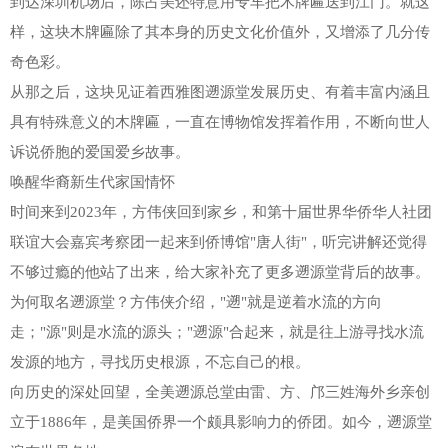
到达深圳机场后，陈占美还特意用专车把木牌匾送到江门。就这
样，这块木牌匾除了其本身的历史文化价值外，又增添了几分传
奇色彩。
从那之后，这块见证着西雅图遡源堂发展历史、有着丰富内涵且
具有特殊意义的木牌匾，一直在博物馆发挥着作用，不断向世人
诉说侨胞的爱国爱乡故事。
唤醒华裔新生代家国情怀
时间来到2023年，方伟侠回到家乡，和第十届世界华侨华人社团
联谊大会嘉宾考察团一起来到侨博馆"唐人街"，听完讲解还觉得
不够过瘾的他站了出来，给大家补充了更多遡源堂背后的故事。
为何取名遡源堂？方伟侠介绍，"遡"就是逆着水流的方向
走；"源"则是水流的源头；"遡源"合起来，就是往上游寻找水流
发源的地方，寻找历史根源，不忘自己的根。
向历史的深处回望，全美遡源总堂由雷、方、邝三姓海外乡亲创
立于1886年，是美国侨界一个颇具影响力的侨团。如今，遡源堂