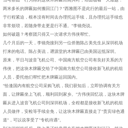
当考察团一行为得到这块木牌匾而高兴时，却面临着一大难题：
两米多长的牌匾如何搬回江门？"西雅图不是此行的最后一站，由
于行程紧迫，根本没有时间去办理托运手续，且办理托运手续也
非常烦琐，若随身带走更是行不通。"李镜尧说。
如何破题？考察团只得又一次请求方伟侠帮忙。
几个月后的一天，李镜尧接到另一位侨胞陈占美先生从深圳机场
打来的电话。陈占美说，遡源堂的木牌匾已由美国运抵深圳。
原来，平日与波音飞机公司、中国南方航空公司有良好关系的方
伟侠，把这块木牌匾交给了中国南方航空公司接收新飞机的机组
人员，委托他们帮忙把木牌匾运回国内。
"恰逢国内有航空公司采购飞机，我们获知后，立即协调有关方
面，让牌匾坐上飞机，顺利回到家乡。"方伟侠回忆说，这块木牌
匾从进入波音飞机公司到深圳机场，全程都是接收新飞机的机组
人员做伴，安检等手续全免，让这块木牌匾直接走了"贵宾绿色通
道"，可以说享受了"专机待遇"。