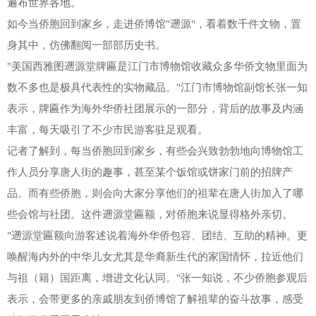
遍布世界各地。
如今当侨胞回到家乡，走进侨博馆"遡源"，看着数千件文物，置
身其中，仿佛翻阅一部部历史书。
"美国西雅图遡源堂牌匾是江门市博物馆收藏众多华侨文物里面为
数不多也是极具代表性的实物藏品。"江门市博物馆副馆长张一知
表示，牌匾作为海外华侨社团展示的一部分，背后的故事及内涵
丰富，每天吸引了不少市民游客驻足观看。
记者了解到，每当侨胞回到家乡，有些会兴致勃勃地向博物馆工
作人员分享唐人街的趣事，甚至某个饭馆或饼家门前的招牌产
品。而有些侨胞，则会向大家分享他们的祖辈在唐人街加入了哪
些会馆与社团。这件遡源堂匾额，对侨胞来说显得格外亲切。
"遡源堂匾额向游客述说着海外华侨包容、团结、互助的精神。更
唤醒海内外的中华儿女尤其是华裔新生代的家国情怀，拉近他们
与祖（籍）国距离，增进文化认同。"张一知说，不少侨胞参观后
表示，会带更多的亲戚朋友到侨博馆了解祖辈的奋斗故事，感受