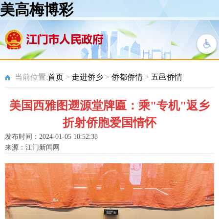
美高梅博彩
当前位置:
首页
>
走进侨乡
>
侨都侨情
>
五邑侨情
美国西雅图遡源堂牌匾：乘"专机"返乡
折射侨胞爱国情怀
发布时间：2024-01-05 10:52:38
来源：江门新闻网