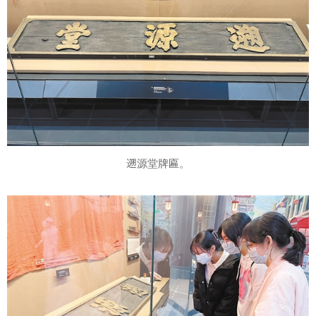
遡源堂牌匾。