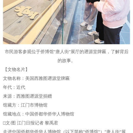
市民游客参观位于侨博馆"唐人街"展厅的遡源堂牌匾，了解背后
的故事。
【文物名片】
文物名称：美国西雅图遡源堂牌匾
年代：近代
来源：西雅图遡源堂捐赠
馆藏方：江门市博物馆
馆藏地点：中国侨都华侨华人博物馆
□文/图 江门日报记者 黎禹君
走进中国侨都华侨华人博物馆（以下简称"侨博馆"）"唐人街"展