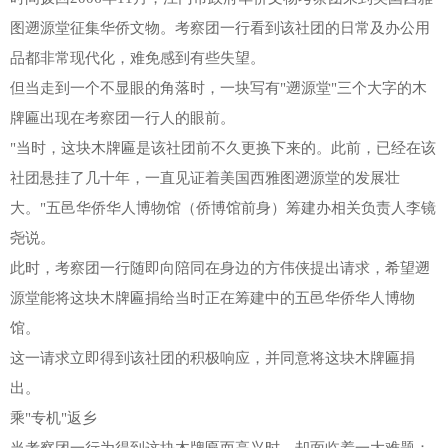
图遡源堂征集华侨文物。考察团一行看到该社团的日常及办公用
品都非常现代化，难免感到有些失望。
但当走到一个不显眼的角落时，一块写有"遡源堂"三个大字的木
牌匾出现在考察团一行人的眼前。
"当时，这块木牌匾是该社团前不久更换下来的。此前，已经在该
社团悬挂了几十年，一直见证着美国西雅图遡源堂的发展壮
大。"五邑华侨华人博物馆（侨博馆前身）筹建办相关负责人李镜
尧说。
此时，考察团一行随即向陪同在身边的方伟侠提出请求，希望遡
源堂能将这块木牌匾捐给当时正在筹建中的五邑华侨华人博物
馆。
这一请求立即得到该社团的积极响应，并同意将这块木牌匾捐
出。
乘"专机"返乡