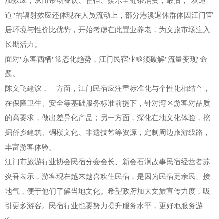
加效应，从而带动餐饮、住宿、娱乐全链条消费；最后，"双通
道"的辐射效应还体现在人员流动上，部分港澳退休群体因江门宜
居环境与性价比优势，开始考虑在此置业养老，为文旅市场注入
长期活力。
面对"东客西栖"常态化趋势，江门民宿业亟须破解"流量变现"命
题。
陈文飞建议，一方面，江门民宿应注重标准化与个性化相结合，
在保障卫生、安全等基础服务标准前提下，针对湾区游客对品质
的高要求，做出差异化产品；另一方面，深化在地文化体验，挖
掘侨乡建筑、碉楼文化、非遗技艺等资源，定制周边旅游线路，
丰富游客体验。
江门市旅游行业协会民宿分会会长、新会石涧故事民宿经营者苏
炎香表示，游客现在越来越喜欢住民宿，是因为民宿更亲民、接
地气，便于他们了解当地文化。希望政府加大文旅宣传力度，吸
引更多游客。民宿行业也要努力提升服务水平，更好地服务游