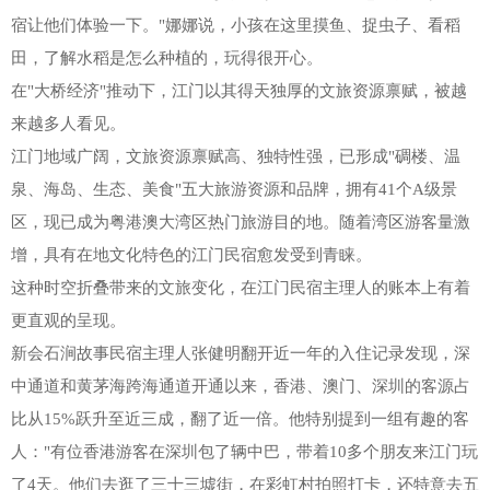
宿让他们体验一下。"娜娜说，小孩在这里摸鱼、捉虫子、看稻
田，了解水稻是怎么种植的，玩得很开心。
在"大桥经济"推动下，江门以其得天独厚的文旅资源禀赋，被越
来越多人看见。
江门地域广阔，文旅资源禀赋高、独特性强，已形成"碉楼、温
泉、海岛、生态、美食"五大旅游资源和品牌，拥有41个A级景
区，现已成为粤港澳大湾区热门旅游目的地。随着湾区游客量激
增，具有在地文化特色的江门民宿愈发受到青睐。
这种时空折叠带来的文旅变化，在江门民宿主理人的账本上有着
更直观的呈现。
新会石涧故事民宿主理人张健明翻开近一年的入住记录发现，深
中通道和黄茅海跨海通道开通以来，香港、澳门、深圳的客源占
比从15%跃升至近三成，翻了近一倍。他特别提到一组有趣的客
人："有位香港游客在深圳包了辆中巴，带着10多个朋友来江门玩
了4天。他们去逛了三十三墟街，在彩虹村拍照打卡，还特意去五