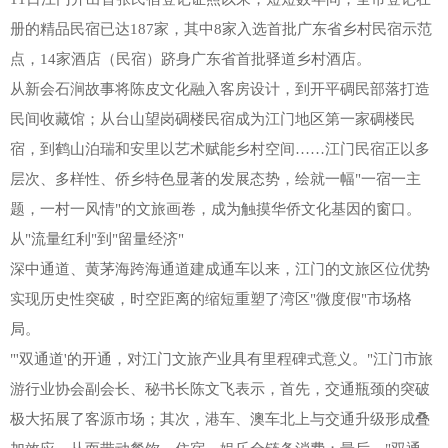
册的精品民宿已达187家，其中8家入选首批广东省乡村民宿示范
点，14家酒店（民宿）跻身广东省首批驿道乡村酒店。
从新会石涧故事将陈皮文化融入客房设计，到开平碉民部落打造
民间收藏馆；从台山望岗碉楼民宿成为江门地区第一家碉楼民
宿，到鹤山泊瑞和安里以艺术赋能乡村空间……江门民宿正以多
层次、多样性、侨乡特色显著的发展态势，绘就一幅"一宿一主
题，一村一风情"的文旅画卷，成为触摸华侨文化基因的窗口。
从"流量红利"到"留量经济"
深中通道、黄茅海跨海通道建成通车以来，江门的文旅区位优势
实现历史性突破，时空距离的缩短重塑了湾区"微度假"市场格
局。
"'双通道'的开通，对江门文旅产业具有里程碑式意义。"江门市旅
游行业协会副会长、秘书长陈文飞表示，首先，交通瓶颈的突破
极大拓展了客源市场；其次，港车、澳车北上与交通升级形成叠