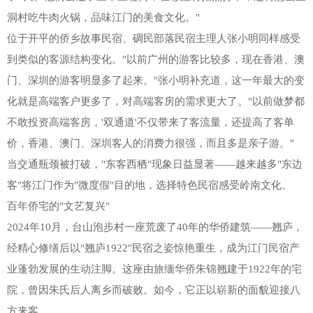
洞村吃牛肉火锅，品味江门的美食文化。"
位于开平的侨乡故事民宿、碉民部落民宿主理人张小明同样感受
到类似的客源结构变化。"以前广州的游客比较多，现在香港、澳
门、深圳的游客明显多了起来。"张小明补充道，这一年最大的变
化就是高端客户更多了，对高端客房的需求更大了。"以前做梦都
不敢投资高端客房，'双通道'不仅带来了客流量，还提高了客单
价，香港、澳门、深圳客人的消费力很强，而且多是亲子游。"
当交通瓶颈被打破，"东客西栖"现象日益显著——越来越多"东边
客"将江门作为"微度假"目的地，选择特色民宿感受岭南文化。
百年侨宅的"文艺复兴"
2024年10月，台山泡步村一座荒废了40年的华侨建筑——翘庐，
经精心修缮后以"翘庐1922"民宿之姿惊艳重生，成为江门民宿产
业蓬勃发展的生动注脚。这座由旅缅华侨朱锦翘建于1922年的宅
院，曾因朱氏后人离乡而破败。如今，它正以崭新的面貌迎接八
方来客。