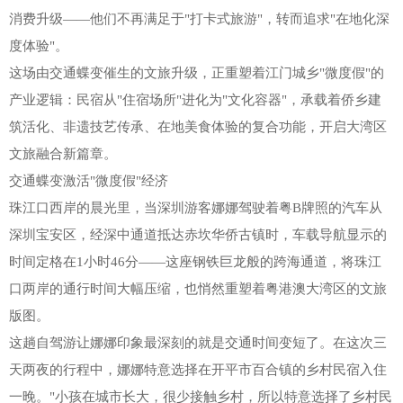
消费升级——他们不再满足于"打卡式旅游"，转而追求"在地化深
度体验"。
这场由交通蝶变催生的文旅升级，正重塑着江门城乡"微度假"的
产业逻辑：民宿从"住宿场所"进化为"文化容器"，承载着侨乡建
筑活化、非遗技艺传承、在地美食体验的复合功能，开启大湾区
文旅融合新篇章。
交通蝶变激活"微度假"经济
珠江口西岸的晨光里，当深圳游客娜娜驾驶着粤B牌照的汽车从
深圳宝安区，经深中通道抵达赤坎华侨古镇时，车载导航显示的
时间定格在1小时46分——这座钢铁巨龙般的跨海通道，将珠江
口两岸的通行时间大幅压缩，也悄然重塑着粤港澳大湾区的文旅
版图。
这趟自驾游让娜娜印象最深刻的就是交通时间变短了。在这次三
天两夜的行程中，娜娜特意选择在开平市百合镇的乡村民宿入住
一晚。"小孩在城市长大，很少接触乡村，所以特意选择了乡村民