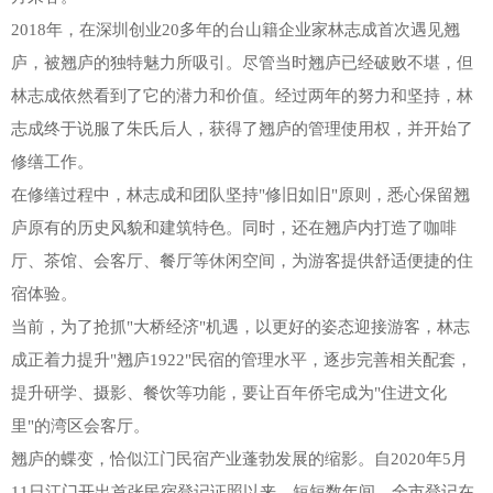
2018年，在深圳创业20多年的台山籍企业家林志成首次遇见翘
庐，被翘庐的独特魅力所吸引。尽管当时翘庐已经破败不堪，但
林志成依然看到了它的潜力和价值。经过两年的努力和坚持，林
志成终于说服了朱氏后人，获得了翘庐的管理使用权，并开始了
修缮工作。
在修缮过程中，林志成和团队坚持"修旧如旧"原则，悉心保留翘
庐原有的历史风貌和建筑特色。同时，还在翘庐内打造了咖啡
厅、茶馆、会客厅、餐厅等休闲空间，为游客提供舒适便捷的住
宿体验。
当前，为了抢抓"大桥经济"机遇，以更好的姿态迎接游客，林志
成正着力提升"翘庐1922"民宿的管理水平，逐步完善相关配套，
提升研学、摄影、餐饮等功能，要让百年侨宅成为"住进文化
里"的湾区会客厅。
翘庐的蝶变，恰似江门民宿产业蓬勃发展的缩影。自2020年5月
11日江门开出首张民宿登记证照以来，短短数年间，全市登记在