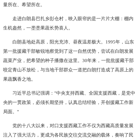
量所在、希望所在。
走进白朗县巴扎乡彭仓村，映入眼帘的是一片片大棚：棚内
生机盎然，一垄垄果蔬长势喜人。
白朗县地处高原，阳光充沛、昼夜温差极大。1995年，山东
第一批援藏干部敏锐地察觉到了这一自然优势，尝试在白朗发展
蔬菜产业，把希望的种子播撒在这里。30年来，一批批援藏干部
咬定青山不放松，与当地干部群众一道把白朗打造成了高原上的
果蔬飘香之地。
习近平总书记强调："中央支持西藏、全国支援西藏，是党中
央的一贯政策，必须长期坚持，认真总结经验，开创援藏工作新
局面。"
党的十八大以来，对口支援西藏工作不仅为西藏高质量发展
注入了强大活力，更成为各民族交往交流交融的载体，奏响了民