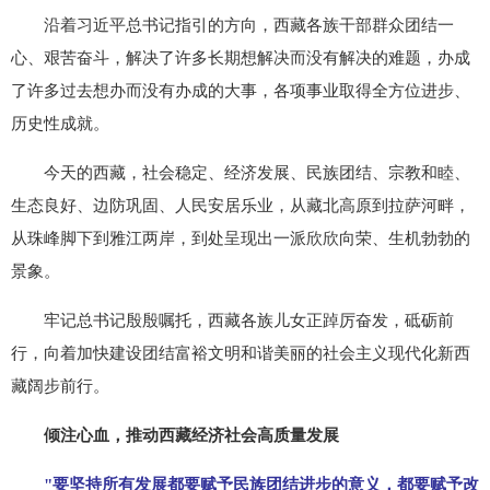
沿着习近平总书记指引的方向，西藏各族干部群众团结一
心、艰苦奋斗，解决了许多长期想解决而没有解决的难题，办成
了许多过去想办而没有办成的大事，各项事业取得全方位进步、
历史性成就。
今天的西藏，社会稳定、经济发展、民族团结、宗教和睦、
生态良好、边防巩固、人民安居乐业，从藏北高原到拉萨河畔，
从珠峰脚下到雅江两岸，到处呈现出一派欣欣向荣、生机勃勃的
景象。
牢记总书记殷殷嘱托，西藏各族儿女正踔厉奋发，砥砺前
行，向着加快建设团结富裕文明和谐美丽的社会主义现代化新西
藏阔步前行。
倾注心血，推动西藏经济社会高质量发展
"要坚持所有发展都要赋予民族团结进步的意义，都要赋予改