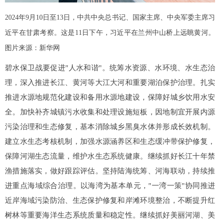
2024年9月10日至13日，中共中央总书记、国家主席、中央军委主席习
近平在甘肃考察。这是11日下午，习近平在兰州中山桥上远眺黄河。
图片来源：新华网
碧水保卫战要促进"人水和谐"。统筹水资源、水环境、水生态治
理，深入推进长江、黄河等大江大河和重要湖泊保护治理。扎实
推进水源地规范化建设和备用水源地建设，保障好城乡饮用水安
全。加快补齐城镇污水收集和处理设施短板，因地制宜开展内源
污染治理和生态修复，基本消除城乡黑臭水体并形成长效机制。
建立水生态考核机制，加强水源涵养区和生态缓冲带保护修复，
保障河湖生态流量，维护水生态系统健康。继续抓好长江十年禁
渔措施落实，做好跟踪评估。坚持陆海统筹、河海联动，持续推
进重点海域综合治理。以海湾为基本单元，"一湾一策"协同推进
近岸海域污染防治、生态保护修复和岸滩环境整治，不断提升红
树林等重要海洋生态系统质量和稳定性。继续抓好美丽河湖、美