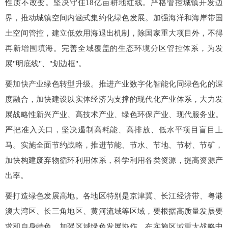
性质不改变。坚决守住18亿亩耕地红线。严格管控城镇开发边
界，推动城镇空间内涵式集约化绿色发展。加强海洋和海岸带国
土空间管控，建立低效用海退出机制，除国家重大项目外，不得
再新增围填海。完善全域覆盖的生态环境分区管控体系，为发
展"明底线"、"划边框"。
要加快产业绿色转型升级。推进产业数字化智能化同绿色化的深
度融合，加快建设以实体经济为支撑的现代化产业体系，大力发
展战略性新兴产业、高技术产业、绿色环保产业、现代服务业。
严把准入关口，坚决遏制高耗能、高排放、低水平项目盲目上
马。实施全面节约战略，推进节能、节水、节地、节材、节矿，
加快构建废弃物循环利用体系，科学利用各类资源，提高资源产
出率。
要打造绿色发展高地。各地区特别是京津冀、长江经济带、粤港
澳大湾区、长三角地区、黄河流域等区域，要根据高质量发展要
求和自身特色，加强区域绿色发展协作，在实施区域重大战略中