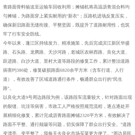
青路面骨料输送至运输车回收利用；摊铺机将高温沥青混合料均
匀摊铺，为路面穿上紧实耐用的"新衣"；压路机进场反复压实，
确保新旧路面无缝衔接、平整坚固，既提升了道路耐用性，也筑
牢了行车安全防线。
今年以来，蓬江区持续发力、精准施策，先后完成滨江新区华盛
路、石头路、龙腾路、天沙河路，老城区农林西路、良化大道、
跃进路、白沙大道、里村大道等路段的修复工作，累计整治道路
病害约380处，修复破损路面6820余平方米（含车行道、人行
道），有效改善了区域道路通行条件，畅通群众出行的"民生
路"。
以良化大道9号周边路段为例，该路段车流量较大，针对路面出现
的裂缝、坑洼等病害，市政工人严格按照规范流程，逐点逐处开
展精细化修复，累计完成沥青路面摊铺2320平方米，有效解决了
路面不平整、通行颠簸等问题，切实保障了群众出行安全。"道路
变漂亮、变平整了，我每天去良化市场买菜更方便了。"周边居民