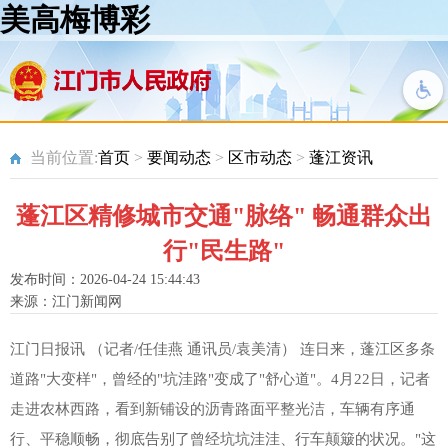
美高梅博彩
当前位置:
首页
>
要闻动态
>
区市动态
>
蓬江资讯
蓬江区精修城市交通"脉络" 畅通群众出
行"民生路"
发布时间：2026-04-24 15:44:43
来源：江门新闻网
江门日报讯 （记者/任佳燕 通讯员/袁美清） 连日来，蓬江区多条
道路"大变样"，曾经的"坑洼路"变成了"舒心道"。4月22日，记者
走进农林西路，看到新铺设的沥青路面平整光洁，车辆有序通
行、平稳顺畅，彻底告别了曾经坑坑洼洼、行车颠簸的状况。"这