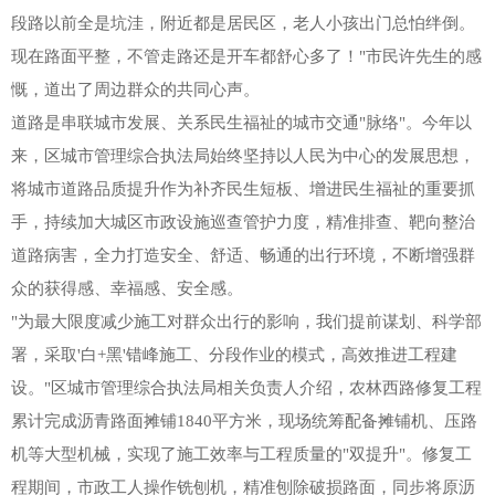
段路以前全是坑洼，附近都是居民区，老人小孩出门总怕绊倒。
现在路面平整，不管走路还是开车都舒心多了！"市民许先生的感
慨，道出了周边群众的共同心声。
道路是串联城市发展、关系民生福祉的城市交通"脉络"。今年以
来，区城市管理综合执法局始终坚持以人民为中心的发展思想，
将城市道路品质提升作为补齐民生短板、增进民生福祉的重要抓
手，持续加大城区市政设施巡查管护力度，精准排查、靶向整治
道路病害，全力打造安全、舒适、畅通的出行环境，不断增强群
众的获得感、幸福感、安全感。
"为最大限度减少施工对群众出行的影响，我们提前谋划、科学部
署，采取'白+黑'错峰施工、分段作业的模式，高效推进工程建
设。"区城市管理综合执法局相关负责人介绍，农林西路修复工程
累计完成沥青路面摊铺1840平方米，现场统筹配备摊铺机、压路
机等大型机械，实现了施工效率与工程质量的"双提升"。修复工
程期间，市政工人操作铣刨机，精准刨除破损路面，同步将原沥