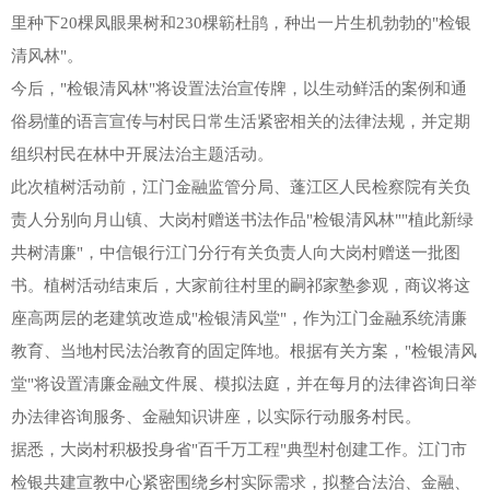
里种下20棵凤眼果树和230棵簕杜鹃，种出一片生机勃勃的"检银
清风林"。
今后，"检银清风林"将设置法治宣传牌，以生动鲜活的案例和通
俗易懂的语言宣传与村民日常生活紧密相关的法律法规，并定期
组织村民在林中开展法治主题活动。
此次植树活动前，江门金融监管分局、蓬江区人民检察院有关负
责人分别向月山镇、大岗村赠送书法作品"检银清风林""植此新绿
共树清廉"，中信银行江门分行有关负责人向大岗村赠送一批图
书。植树活动结束后，大家前往村里的嗣祁家塾参观，商议将这
座高两层的老建筑改造成"检银清风堂"，作为江门金融系统清廉
教育、当地村民法治教育的固定阵地。根据有关方案，"检银清风
堂"将设置清廉金融文件展、模拟法庭，并在每月的法律咨询日举
办法律咨询服务、金融知识讲座，以实际行动服务村民。
据悉，大岗村积极投身省"百千万工程"典型村创建工作。江门市
检银共建宣教中心紧密围绕乡村实际需求，拟整合法治、金融、