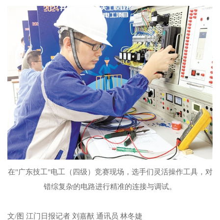
在"广东技工"电工（四级）竞赛现场，选手们灵活操作工具，对
错综复杂的电路进行精准的连接与调试。
文/图 江门日报记者 刘嘉猷 通讯员 林冬婕