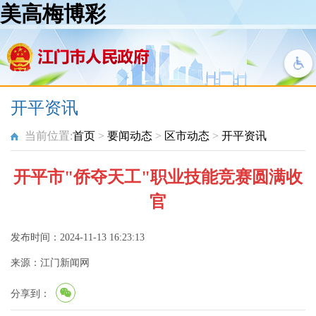
美高梅博彩
开平资讯
当前位置:
首页
>
要闻动态
>
区市动态
>
开平资讯
开平市"侨夺天工"职业技能竞赛圆满收
官
发布时间：2024-11-13 16:23:13
来源：江门新闻网
分享到：