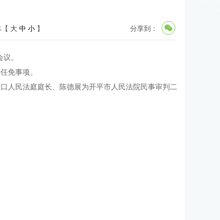
体【
大
中
小
】
分享到：
会议。
事任免事项。
水口人民法庭庭长、陈德展为开平市人民法院民事审判二