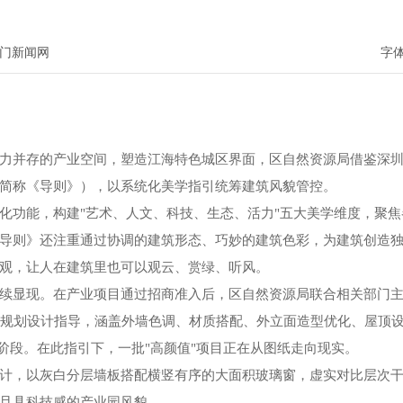
门新闻网
字
力并存的产业空间，塑造江海特色城区界面，区自然资源局借鉴深圳
简称《导则》），以系统化美学指引统筹建筑风貌管控。
化功能，构建"艺术、人文、科技、生态、活力"五大美学维度，聚
导则》还注重通过协调的建筑形态、巧妙的建筑色彩，为建筑创造
观，让人在建筑里也可以观云、赏绿、听风。
续显现。在产业项目通过招商准入后，区自然资源局联合相关部门
供规划设计指导，涵盖外墙色调、材质搭配、外立面造型优化、屋顶
阶段。在此指引下，一批"高颜值"项目正在从图纸走向现实。
计，以灰白分层墙板搭配横竖有序的大面积玻璃窗，虚实对比层次
且具科技感的产业园风貌。