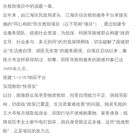
生救助项目中的温暖一幕。
近年来，由江海区民政局牵头、江海区综合救助服务平台承接实
施的"同心相助"民生救助项目（以下简称"项目"），通过组建专
业服务团队、链接社会资源，为低保、特困等困难群众构建"政府
主导、社会参与、多元协同"的兜底保障网络，切实破解了困难群
众"生活难自理、就医无依靠"的服务困境。自项目启动以来，像
陈大爷这样获得助洁、助餐、助医等救助服务的困难对象已达
1600余人次。
搭建"1+3+N"响应平台
实现救助"快准实"
以往，困难群众虽享受物质救助，但受自理能力不足、病残等影
响，仍面临"政策已覆盖、生活质量难改善"的问题。独居失能的
王大爷每月领取低保金，却因行动不便难购重物、家务缠身；残
障居民李女士家中电灯损坏，因自身受限迟迟未修。这些"急难愁
盼"，正是项目的发力点。