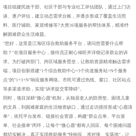
项目组建民政干部、社区干部与专业社工评估团队，通过上门访
谈、逐户评估，建立动态需求台账，并逐步形成了覆盖生活照
料、医疗辅助、家居维修等7大类36项服务的帮扶体系，精准纾
解困难群众生活难题。
"您好，这里是江海区综合救助服务平台，请问您需要什么帮
助？"在项目服务中心，接待员正耐心倾听并详细记录群众的诉
求。为打破跨部门、跨区域服务壁垒，让救助资源精准触达需求
端，项目创新搭建"1个综合救助中心+3个街道服务站+N个服务
点"的"1+3+N"响应服务网络。市民可通过热线、窗口、社区站点
等多渠道求助，实现"诉求提交零障碍"。
同时，项目深耕"微心愿"机制，从独居老人的防滑垫、困境儿童
的文具，到困难家庭的生活物资缺口，通过走访摸排形成"心愿清
单"，依托平台发布、链接社会资源，构建"群众点单、平台派
单、社会接单"闭环，让每个"微心愿"都有人回应、每个困难问题
都切实解决，真正实现救助服务"快响应、准对接、实落地"，让