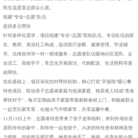
民生温度直达群众心底。
组建"专业+志愿"队伍
提供多元帮扶
针对多样化需求，项目组建"专业+志愿"双轨队伍。专业队伍由医
生、教师、资深社工构成，提供医疗诊断、健康管理、学业辅
导、法律咨询等一对一精准服务；志愿者队伍吸纳社区居民、企
业员工、高校学子，常态化开展探访、代购配送、生活照料等基
础帮扶。
在此基础上，项目深化结对帮扶机制，精心打造"开饭啦"暖心餐
特色项目，联动亲子志愿者家庭与低保家庭、独居老人结成"美食
帮扶对子"，每月定期由亲子家庭带着新鲜食材上门，和困难群众
一起烹饪家常菜，在烟火气中唠家常，共享温馨午餐。
11月23日上午，志愿者特意带来了饺子皮和馅料，来到外海街道
居民玲玲的家中，和玲玲一起包饺子。26岁的玲玲患有精神及智
力残疾，却依然乐观可爱。她喜欢做手工、画画，也喜欢和小朋