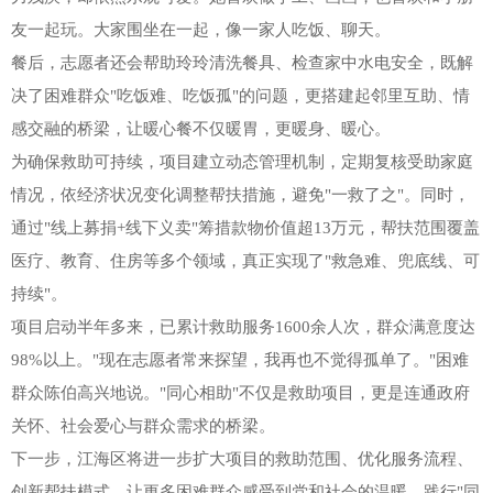
友一起玩。大家围坐在一起，像一家人吃饭、聊天。
餐后，志愿者还会帮助玲玲清洗餐具、检查家中水电安全，既解
决了困难群众"吃饭难、吃饭孤"的问题，更搭建起邻里互助、情
感交融的桥梁，让暖心餐不仅暖胃，更暖身、暖心。
为确保救助可持续，项目建立动态管理机制，定期复核受助家庭
情况，依经济状况变化调整帮扶措施，避免"一救了之"。同时，
通过"线上募捐+线下义卖"筹措款物价值超13万元，帮扶范围覆盖
医疗、教育、住房等多个领域，真正实现了"救急难、兜底线、可
持续"。
项目启动半年多来，已累计救助服务1600余人次，群众满意度达
98%以上。"现在志愿者常来探望，我再也不觉得孤单了。"困难
群众陈伯高兴地说。"同心相助"不仅是救助项目，更是连通政府
关怀、社会爱心与群众需求的桥梁。
下一步，江海区将进一步扩大项目的救助范围、优化服务流程、
创新帮扶模式，让更多困难群众感受到党和社会的温暖，践行"同