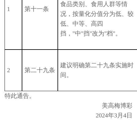
食品类别、食用人群等情
1
第十一条
况，按量化分值分为低、较
低、中等、高四
挡，"中"挡"改为"档"。
建议明确第二十九条实施时
2
第二十九条
间。
特此通告。
美高梅博彩
2024年3月4日