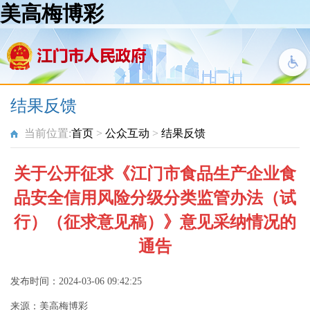
美高梅博彩
结果反馈
当前位置:
首页
>
公众互动
>
结果反馈
关于公开征求《江门市食品生产企业食
品安全信用风险分级分类监管办法（试
行）（征求意见稿）》意见采纳情况的
通告
发布时间：2024-03-06 09:42:25
来源：美高梅博彩