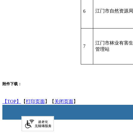
江门市自然资源
6
江门市林业有害
7
管理站
附件下载：
【TOP】
【
打印页面
】【
关闭页面
】
网站地图
|
美高梅博彩
|