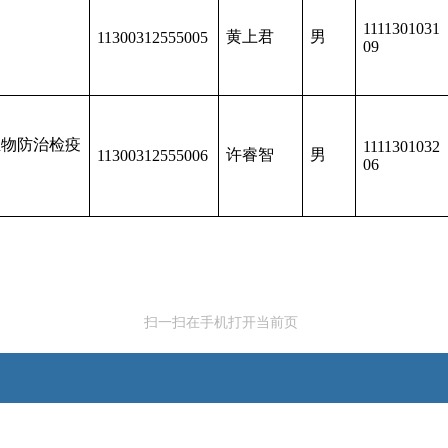
1111301031
局
黄上君
男
11300312555005
09
生物防治检疫
1111301032
许睿智
男
11300312555006
06
扫一扫在手机打开当前页
联系方式
|
网站声明
|