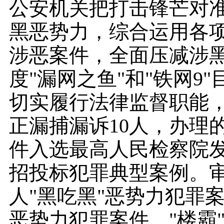
公安机关把打击锋芒对
黑恶势力，综合运用各
涉恶案件，全面压减涉
度"漏网之鱼"和"铁网9
切实履行法律监督职能
正漏捕漏诉10人，办理
件入选最高人民检察院
招投标犯罪典型案例。审
人"黑吃黑"恶势力犯罪
恶势力犯罪案件、"楼霸