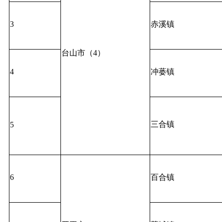
3
赤溪镇
台山市（4）
4
冲蒌镇
三合镇
5
6
百合镇