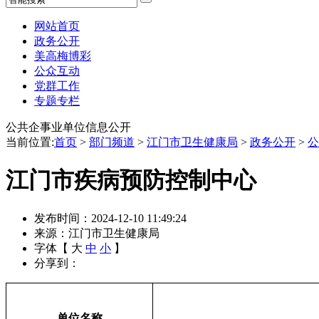
网站首页
政务公开
美高梅博彩
公众互动
党群工作
专题专栏
公共企事业单位信息公开
当前位置:
首页
>
部门频道
>
江门市卫生健康局
>
政务公开
>
公
江门市疾病预防控制中心
发布时间：2024-12-10 11:49:24
来源：江门市卫生健康局
字体【
大
中
小
】
分享到：
单位名称