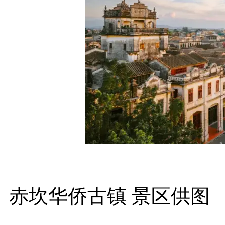
赤坎华侨古镇 景区供图