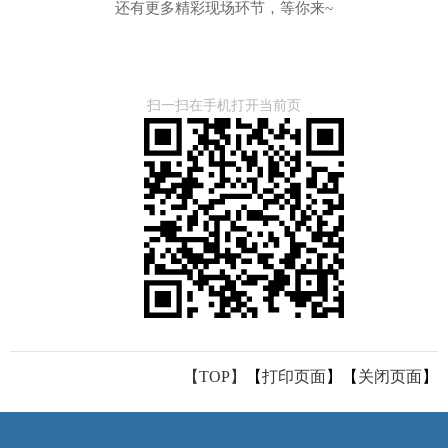
还有更多精彩现场环节，等你来~
扫一扫在手机打开当前页
【TOP】
【
打印页面
】【
关闭页面
】