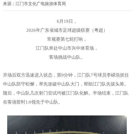
来源：江门市文化广电旅游体育局
6月19日，
2026年广东省城市足球超级联赛（粤超）
常规赛第七轮打响，
江门队奔赴中山市兴中体育场，
客场挑战中山队。
开场后双方迅速进入状态，第9分钟，江门队7号球员李嵘浩抓住
中山队防守松懈，率先攻破中山队大门，帮助江门队先拔头筹。
随后，中山队几次射门尝试均被江门队化解。半场结束，江门队
在客场暂时1:0领先于中山队。