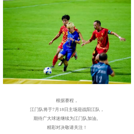
根据赛程，
江门队将于7月18日主场迎战阳江队，
期待广大球迷继续为江门队加油。
精彩对决敬请关注！