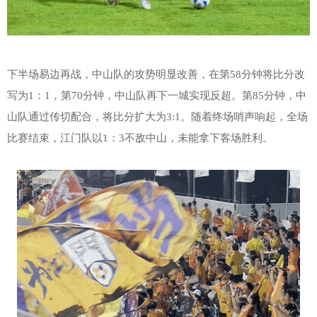
下半场易边再战，中山队的攻势明显改善，在第58分钟将比分改
写为1：1，第70分钟，中山队再下一城实现反超。第85分钟，中
山队通过传切配合，将比分扩大为3:1。随着终场哨声响起，全场
比赛结束，江门队以1：3不敌中山，未能拿下客场胜利。