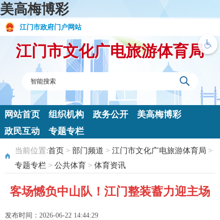
美高梅博彩
江门市政府门户网站
江门市文化广电旅游体育局
网站首页
组织机构
政务公开
美高梅博彩
政民互动
专题专栏
当前位置:
首页
>
部门频道
>
江门市文化广电旅游体育局
>
专题专栏
>
公共体育
>
体育资讯
客场憾负中山队！江门整装蓄力迎主场
发布时间：2026-06-22 14:44:29