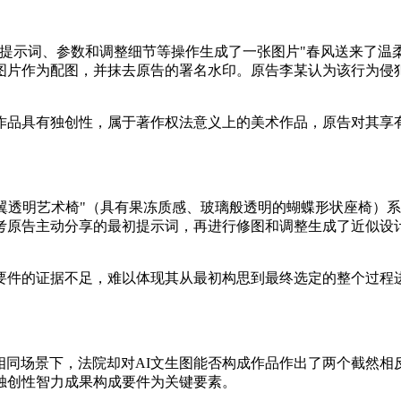
模型通过输入多组提示词、参数和调整细节等操作生成了一张图片"春风送
图片作为配图，并抹去原告的署名水印。原告李某认为该行为侵
作品具有独创性，属于著作权法意义上的美术作品，原告对其享
"幻之翼透明艺术椅"（具有果冻质感、玻璃般透明的蝴蝶形状座椅）
考原告主动分享的最初提示词，再进行修图和调整生成了近似设
要件的证据不足，难以体现其从最初构思到最终选定的整个过程
一相同场景下，法院却对AI文生图能否构成作品作出了两个截然相
独创性智力成果构成要件为关键要素。