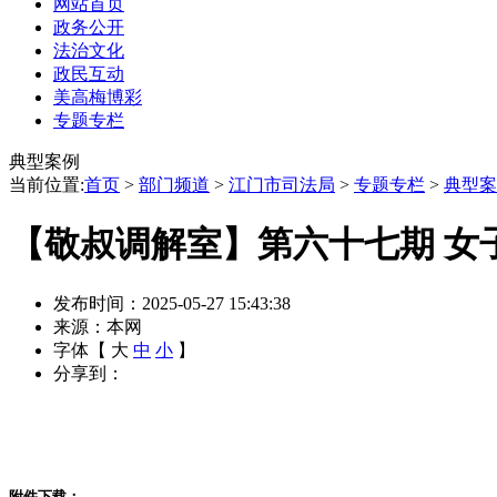
网站首页
政务公开
法治文化
政民互动
美高梅博彩
专题专栏
典型案例
当前位置:
首页
>
部门频道
>
江门市司法局
>
专题专栏
>
典型案
【敬叔调解室】第六十七期 女
发布时间：2025-05-27 15:43:38
来源：本网
字体【
大
中
小
】
分享到：
附件下载：