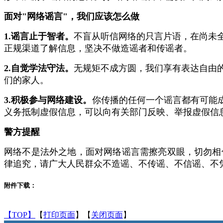
面对"网络谣言"，我们应该怎么做
1.谣言止于智者
。
不盲从听信网络的只言片语，在尚未
正规渠道了解信息，坚决不做造谣者和传谣者。
2.自觉学法守法。
无规矩不成方圆，我们享有表达自由
们的家人。
3.积极参与网络建设。
你传播的任何一个谣言都有可能
义务抵制虚假信息，可以向有关部门反映、举报虚假信
警方提醒
网络不是法外之地，面对网络谣言需擦亮双眼，切勿相
律追究，请广大人民群众不造谣、不传谣、不信谣、不
附件下载：
【TOP】
【
打印页面
】【
关闭页面
】